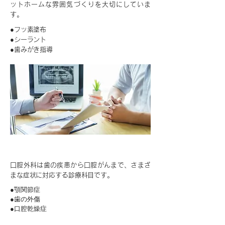
ットホームな雰囲気づくりを大切にしていま
す。
●フッ素塗布
●シーラント
●歯みがき指導
歯科口腔外科
口腔外科は歯の疾患から口腔がんまで、さまざ
まな症状に対応する診療科目です。
●顎関節症
●歯の外傷
●口腔乾燥症