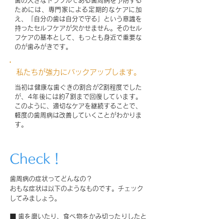
歯の大きなトラブルである歯周病を予防する
ためには、専門家による定期的なケアに加
え、「自分の歯は自分で守る」という意識を
持ったセルフケアが欠かせません。そのセル
フケアの基本として、もっとも身近で重要な
のが歯みがきです。
私たちが強力にバックアップします。
当初は健康な歯ぐきの割合が2割程度でした
が、4年後には約7割まで回復しています。
このように、適切なケアを継続することで、
軽度の歯周病は改善していくことがわかりま
す。
Check！
歯周病の症状ってどんなの？
おもな症状は以下のようなものです。チェック
してみましょう。
■ 歯を磨いたり、食べ物をかみ切ったりしたと