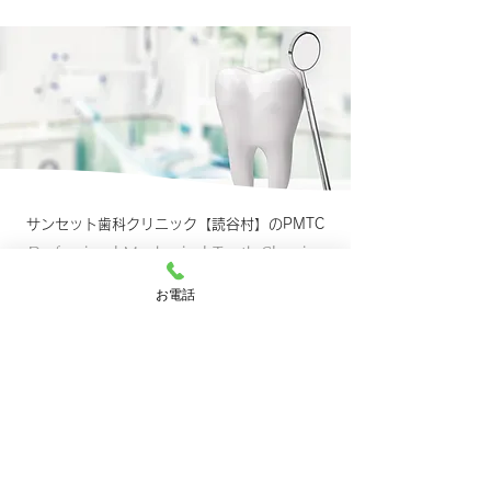
サンセット歯科クリニック【読谷村】のPMTC
Professional Mechanical Tooth Cleaning
PMTC
お電話
PMTCをご存知で
すか？