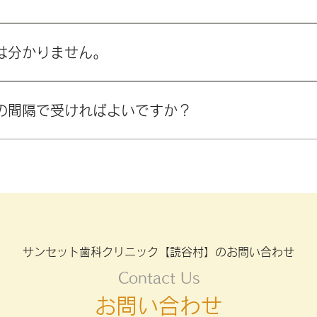
ます。お車でのご来院も安心です。
は分かりません。
気になる、歯がグラつくなどの症状がある場合は歯周病の可能
。 [sunset-shi...omitan.com]
の間隔で受ければよいですか？
すが、一般的には3〜6か月に1回の定期検診をおすすめして
サンセット歯科クリニック【読谷村】のお問い合わせ
Contact Us
お問い合わせ