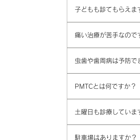
健康保険証（またはマイナン
れ歯が外れている場合は、そ
子どもも診てもらえま
はい、小児歯科に対応してい
歯みがき指導も行っています
痛い治療が苦手なので
当院では「できるだけ削らな
せて丁寧に治療を進めます。
虫歯や歯周病は予防で
はい、予防は可能です。当院
再発防止に力を入れています
PMTCとは何ですか？
PMTCとは、歯科医師や歯
は落としきれない汚れを除去
土曜日も診療していま
はい、土曜日も17:30ま
駐車場はありますか？