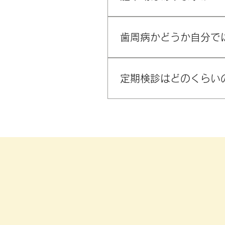
はい、駐車場をご用意してい
歯周病かどうか自分で
歯ぐきから血が出る、口臭が
があれば、早めの受診をおすすめします
定期検診はどのくらい
お口の状態によって異なりま
合った間隔をご提案します。