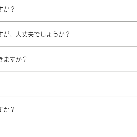
バーカード）、お薬手帳（服用中のお薬がある方）をご持参く
れも一緒にお持ちください。
すか？
ます。お子さまの成長やペースに合わせ、無理のない診療を心
ので、ご安心ください。
すが、大丈夫でしょうか？
い・抜かない」治療を基本方針としています。痛みや不安に配
ご不安な点は遠慮なくご相談ください。
きますか？
では定期検診やクリーニング、PMTC（専門的歯面清掃）を
。
科衛生士が専用の器具を使って行うプロフェッショナルクリー
し、虫歯や歯周病の予防につながります。
すか？
で診療しています。平日はお忙しい方も通いやすい診療体制です